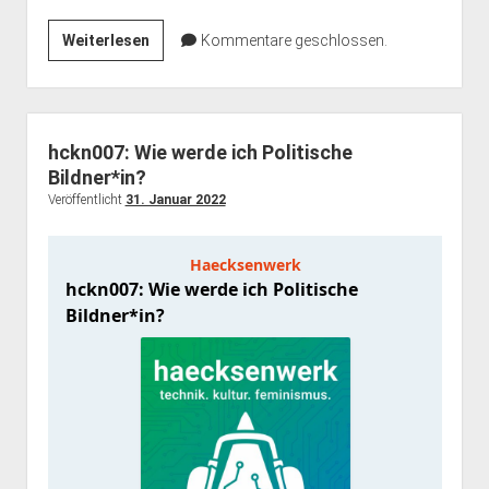
hckn008:
Weiterlesen
Kommentare geschlossen.
Sich
politisch
bilden
(politische
hckn007: Wie werde ich Politische
Bildner*in
Bildner*in?
Teil
Veröffentlicht
31. Januar 2022
2)