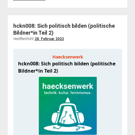
How
to
Haecksen-
Event
hckn008: Sich politisch bilden (politische
Bildner*in Teil 2)
Veröffentlicht
28. Februar 2022