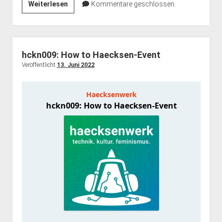
hckn010:
Weiterlesen
Kommentare geschlossen.
Einstieg
zur
Philosophie
hckn009: How to Haecksen-Event
Veröffentlicht
13. Juni 2022