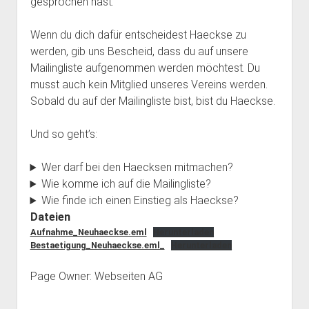
gesprochen hast.
dropdown
dropdown
open
Feministische Bibliothek
Haecksenkarte
Haecksen e. V.
BBB Räume
menu
menu
dropdown
Wenn du dich dafür entscheidest Haeckse zu
Vergangenes
Memorials
Spenden
Chronik
menu
werden, gib uns Bescheid, dass du auf unsere
Pythonkurs
FAQ
Mailingliste aufgenommen werden möchtest. Du
musst auch kein Mitglied unseres Vereins werden.
Team Inklusion
Kontakt
Sobald du auf der Mailingliste bist, bist du Haeckse.
Und so geht’s:
Wer darf bei den Haecksen mitmachen?
Wie komme ich auf die Mailingliste?
Wie finde ich einen Einstieg als Haeckse?
Dateien
Aufnahme_Neuhaeckse.eml
Herunterladen
Bestaetigung_Neuhaeckse.eml_
Herunterladen
Page Owner: Webseiten AG