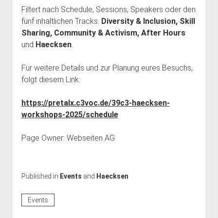
dropdown
dropdown
Filtert nach Schedule, Sessions, Speakers oder den
open
Feministische Bibliothek
Haecksenkarte
Haecksen e. V.
BBB Räume
menu
menu
fünf inhaltlichen Tracks:
Diversity & Inclusion, Skill
dropdown
Vergangenes
Memorials
Spenden
Chronik
menu
Sharing, Community & Activism, After Hours
und
Haecksen
.
Pythonkurs
FAQ
Team Inklusion
Kontakt
Für weitere Details und zur Planung eures Besuchs,
folgt diesem Link:
https://pretalx.c3voc.de/39c3-haecksen-
workshops-2025/schedule
Page Owner: Webseiten AG
Published in
Events
and
Haecksen
Events