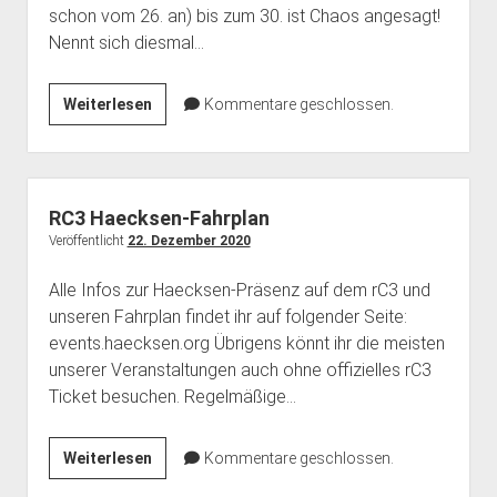
schon vom 26. an) bis zum 30. ist Chaos angesagt!
Haecksen
Nennt sich diesmal…
Haecksen
Weiterlesen
Kommentare geschlossen.
@rC3
–
Es
geht
RC3 Haecksen-Fahrplan
los!
Veröffentlicht
22. Dezember 2020
Alle Infos zur Haecksen-Präsenz auf dem rC3 und
unseren Fahrplan findet ihr auf folgender Seite:
events.haecksen.org Übrigens könnt ihr die meisten
unserer Veranstaltungen auch ohne offizielles rC3
Ticket besuchen. Regelmäßige…
RC3
Weiterlesen
Kommentare geschlossen.
Haecksen-