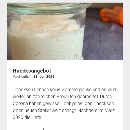
dropdown
dropdown
open
Feministische Bibliothek
Haecksenkarte
Haecksen e. V.
BBB Räume
menu
menu
dropdown
Vergangenes
Memorials
Spenden
Chronik
menu
Pythonkurs
FAQ
Team Inklusion
Kontakt
Haecksangebot
Veröffentlicht
11. Juli 2021
Haecksen kennen keine Sommerpause und es wird
weiter an zahlreichen Projekten gearbeitet. Durch
Corona haben gewisse Hobbys bei den Haecksen
einen neuen Stellenwert erlangt. Nachdem im März
2020 die Hefe…