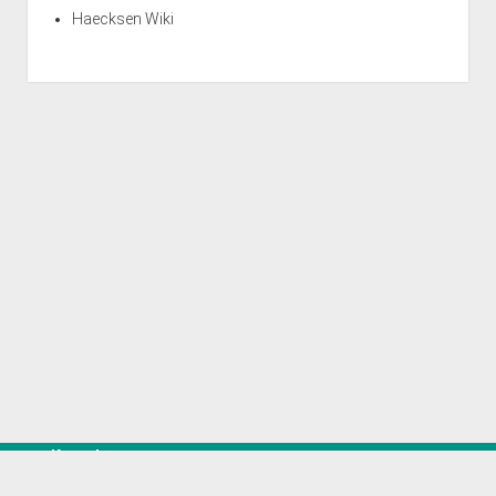
Haecksen Wiki
Kontakt
Scroll
Spenden
to