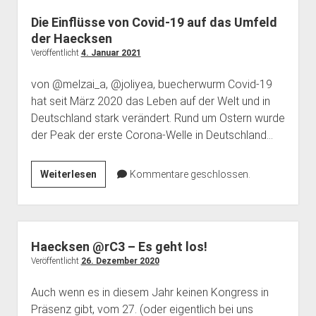
Die Einflüsse von Covid-19 auf das Umfeld
der Haecksen
Veröffentlicht
4. Januar 2021
von @melzai_a, @joliyea, buecherwurm Covid-19
hat seit März 2020 das Leben auf der Welt und in
Deutschland stark verändert. Rund um Ostern wurde
der Peak der erste Corona-Welle in Deutschland…
Die
Weiterlesen
Kommentare geschlossen.
Einflüsse
von
Covid-
19
Haecksen @rC3 – Es geht los!
auf
Veröffentlicht
26. Dezember 2020
das
Auch wenn es in diesem Jahr keinen Kongress in
Umfeld
Präsenz gibt, vom 27. (oder eigentlich bei uns
der