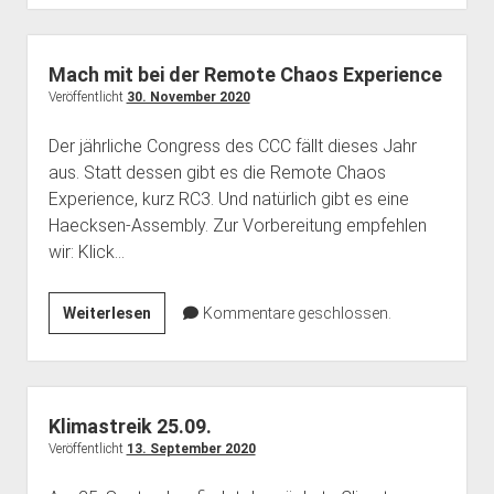
Fahrplan
Mach mit bei der Remote Chaos Experience
Veröffentlicht
30. November 2020
Der jährliche Congress des CCC fällt dieses Jahr
aus. Statt dessen gibt es die Remote Chaos
Experience, kurz RC3. Und natürlich gibt es eine
Haecksen-Assembly. Zur Vorbereitung empfehlen
wir: Klick…
Mach
Weiterlesen
Kommentare geschlossen.
mit
bei
der
Remote
Klimastreik 25.09.
Chaos
Veröffentlicht
13. September 2020
Experience