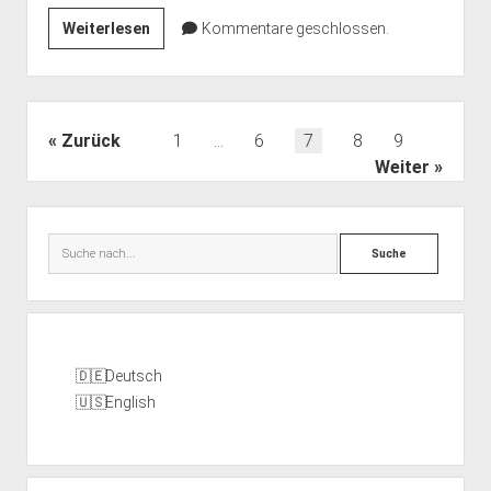
Feministische
Weiterlesen
Kommentare geschlossen.
Bibliothek
Seitennummerierung
Zurück
1
…
6
7
8
9
der
Weiter
Beiträge
Seitenleiste
Suche
Deutsch
English