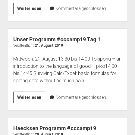
dropdown
dropdown
Unser
open
Weiterlesen
Feministische Bibliothek
Haecksenkarte
Haecksen e. V.
Kommentare geschlossen.
BBB Räume
menu
menu
dropdown
Programm
Vergangenes
Memorials
Spenden
Chronik
menu
#cccamp19
Pythonkurs
FAQ
Tag
2
Team Inklusion
Kontakt
Unser Programm #cccamp19 Tag 1
Veröffentlicht
21. August 2019
Mittwoch, 21. August 13:30 bis 14:00 Tokipona – an
introduction to the language of good – piko14:00
bis 14:45 Surviving Calc/Excel: basic formulas for
sorting data without as much pain…
Unser
Weiterlesen
Kommentare geschlossen.
Programm
#cccamp19
Tag
1
Haecksen Programm #cccamp19
Veröffentlicht
20. August 2019