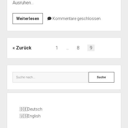
Ausruhen…
Besucht
Weiterlesen
Kommentare geschlossen.
uns
auf
dem
#cccamp19
Seitennummerierung
Zurück
1
…
8
9
der
Beiträge
Seitenleiste
Suche
Deutsch
English