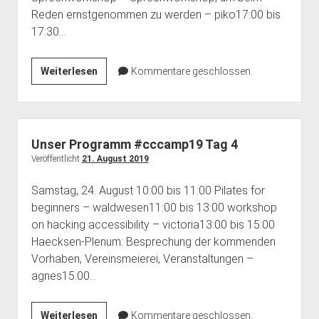
dropdown
dropdown
Reden ernstgenommen zu werden – piko17:00 bis
open
Feministische Bibliothek
Haecksenkarte
Haecksen e. V.
BBB Räume
menu
menu
17:30…
dropdown
Vergangenes
Memorials
Spenden
Chronik
menu
Pythonkurs
FAQ
Unser
Weiterlesen
Kommentare geschlossen.
Programm
Team Inklusion
Kontakt
#cccamp19
Tag
5
Unser Programm #cccamp19 Tag 4
Veröffentlicht
21. August 2019
Samstag, 24. August 10:00 bis 11:00 Pilates for
beginners – waldwesen11:00 bis 13:00 workshop
on hacking accessibility – victoria13:00 bis 15:00
Haecksen-Plenum: Besprechung der kommenden
Vorhaben, Vereinsmeierei, Veranstaltungen –
agnes15:00…
Unser
Weiterlesen
Kommentare geschlossen.