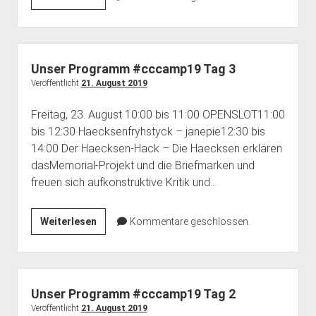
Programm
#cccamp19
Tag
4
Unser Programm #cccamp19 Tag 3
Veröffentlicht
21. August 2019
Freitag, 23. August 10:00 bis 11:00 OPENSLOT11:00
bis 12:30 Haecksenfryhstyck – janepie12:30 bis
14:00 Der Haecksen-Hack – Die Haecksen erklären
dasMemorial-Projekt und die Briefmarken und
freuen sich aufkonstruktive Kritik und…
Unser
Weiterlesen
Kommentare geschlossen.
Programm
#cccamp19
Tag
3
Unser Programm #cccamp19 Tag 2
Veröffentlicht
21. August 2019