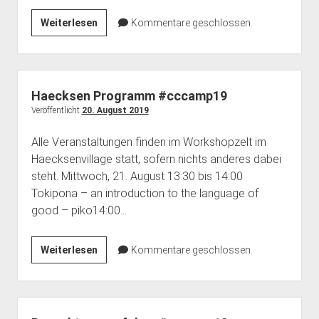
Unser
Weiterlesen
Kommentare geschlossen.
Programm
#cccamp19
Tag
1
Haecksen Programm #cccamp19
Veröffentlicht
20. August 2019
Alle Veranstaltungen finden im Workshopzelt im
Haecksenvillage statt, sofern nichts anderes dabei
steht. Mittwoch, 21. August 13:30 bis 14:00
Tokipona – an introduction to the language of
good – piko14:00…
Haecksen
Weiterlesen
Kommentare geschlossen.
Programm
#cccamp19