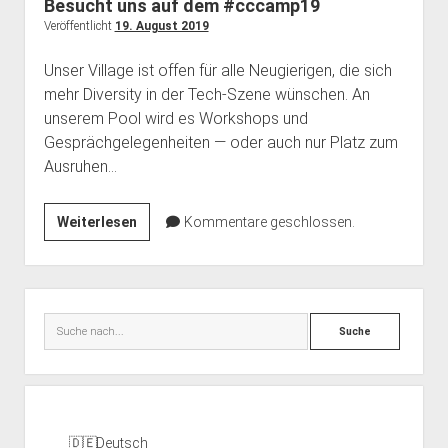
Besucht uns auf dem #cccamp19
Veröffentlicht
19. August 2019
Unser Village ist offen für alle Neugierigen, die sich
mehr Diversity in der Tech-Szene wünschen. An
unserem Pool wird es Workshops und
Gesprächgelegenheiten — oder auch nur Platz zum
Ausruhen…
Besucht
Weiterlesen
Kommentare geschlossen.
uns
auf
dem
Seitenleiste
#cccamp19
Suche
Deutsch