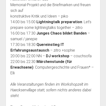
dropdown
dropdown
Memorial-Projekt und die Briefmarken und freuen
open
Feministische Bibliothek
Haecksenkarte
Haecksen e. V.
BBB Räume
menu
menu
sich auf
dropdown
Vergangenes
Memorials
Spenden
Chronik
menu
konstruktive Kritik und Ideen – piko
14:00 bis 15:00
Lightningtalk preparation
: Let’s
Pythonkurs
FAQ
prepare some lightningtalks together – zitro
Team Inklusion
Kontakt
16:00 bis 17:30
Junges Chaos bildet Banden
–
samuel / janepie
17:30 bis 18:30
Quereinstieg IT
Erfahrungsaustausch
– zitro +sophie
20:00 bis 22:00 NN –
DJ workshop
– couchsofa
22:00 bis 22:30
Märchenstunde (für
Erwachsene)
: Computergeschichte und Frauen* –
Elli
Alle Veranstaltungen finden im Workshopzelt im
Haecksenvillage statt, sofern nichts anderes dabei
steht.