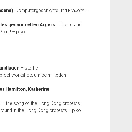
hsene)
: Computergeschichte und Frauen* –
g des gesammelten Ärgers
– Come and
oint! – piko
undlagen
– steffie
prechworkshop, um beim Reden
et Hamilton, Katherine
g
– the song of the Hong Kong protests:
ground in the Hong Kong protests – piko