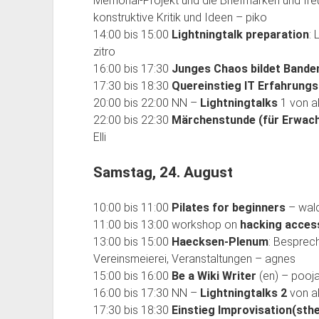
Memorial-Projekt und die Briefmarken und fre
konstruktive Kritik und Ideen – piko
14:00 bis 15:00
Lightningtalk preparation
: 
zitro
16:00 bis 17:30
Junges Chaos bildet Bande
17:30 bis 18:30
Quereinstieg IT Erfahrung
20:00 bis 22:00 NN –
Lightningtalks
1 von al
22:00 bis 22:30
Märchenstunde (für Erwac
Elli
Samstag, 24. August
10:00 bis 11:00
Pilates for beginners
– wal
11:00 bis 13:00 workshop on
hacking access
13:00 bis 15:00
Haecksen-Plenum
: Besprec
Vereinsmeierei, Veranstaltungen – agnes
15:00 bis 16:00
Be a Wiki Writer
(en) – pooj
16:00 bis 17:30 NN –
Lightningtalks 2
von al
17:30 bis 18:30
Einstieg Improvisation(sth