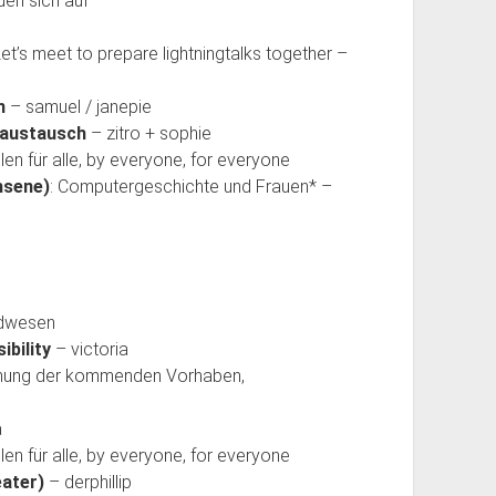
uen sich auf
Let’s meet to prepare lightningtalks together –
n
– samuel / janepie
saustausch
– zitro + sophie
len für alle, by everyone, for everyone
hsene)
: Computergeschichte und Frauen* –
dwesen
ibility
– victoria
hung der kommenden Vorhaben,
a
len für alle, by everyone, for everyone
eater)
– derphillip