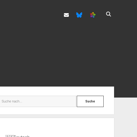
info@haecksen.org
enleiste
Suche