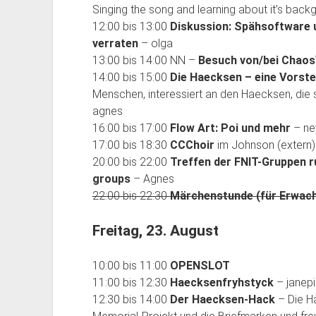
Singing the song and learning about it’s back
12:00 bis 13:00
Diskussion: Spähsoftware 
verraten
– olga
13:00 bis 14:00 NN –
Besuch von/bei Chao
14:00 bis 15:00
Die Haecksen – eine Vorste
Menschen, interessiert an den Haecksen, die 
agnes
16:00 bis 17:00
Flow Art: Poi und mehr
– ne
17:00 bis 18:30
CCChoir
im Johnson (extern)
20:00 bis 22:00
Treffen der FNIT-Gruppen 
groups
– Agnes
22:00 bis 22:30
Märchenstunde (für Erwac
Freitag, 23. August
10:00 bis 11:00
OPENSLOT
11:00 bis 12:30
Haecksenfryhstyck
– janep
12:30 bis 14:00
Der Haecksen-Hack
– Die H