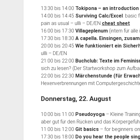
13:30 bis 14:00
Tokipona – an introduction
14:00 bis 14:45
Surviving Calc/Excel
: basic
pain as usual – ullli – DE/EN
cheat sheet
16:00 bis 17:30
Villageplenum
(intern für alle
17:30 bis 18:30
A capella. Einsingen, zusa
20:00 bis 20:45
Wie funktioniert ein Sicher
ullli – DE/EN
21:00 bis 22:00
Buchclub: Texte im Femini
sich zu lesen? (Der Startworkshop zum Aufba
22:00 bis 22:30
Märchenstunde (für Erwac
Hexenverbrennungen mit Computergeschichte u
Donnerstag, 22. August
10:00 bis 11:00
Pseudoyoga
– Kleine Traini
aber gut für den Rücken und das Körpergefühl
11:00 bis 12:00
Git basics
– for beginners onl
17:30 bis 18:00
Do you hear the people sin