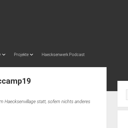
y
Projekte
Haecksenwerk Podcast
ccamp19
Seit
m Haecksenvillage statt, sofern nichts anderes