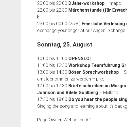
20:00 bis 22:00
DJane-workshop
– mapc
22:00 bis 22:30
Märchenstunde (für Erwac
Elli
23:00 bis 00:00 (25.8.)
Feierliche Verlesun
exchange your anger at our Anger Exchange P
Sonntag, 25. August
10:00 bis 11:00
OPENSLOT
11:00 bis 12:30
Workshop Teamführung Gr
13:00 bis 14:30
Böser Sprechworkshop
– S
ernstgenommen zu werden – piko
17:00 bis 17:30
Briefe schreiben an Margar
Johnson und Adele Goldberg
– Mullana
17:30 bis 18:00
Do you hear the people sin
Singing the song and learning about it’s back
Page Owner: Webseiten AG