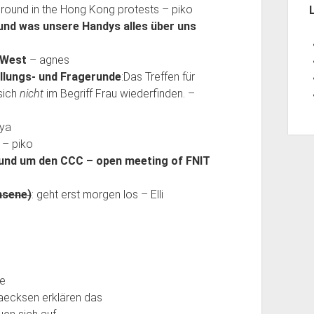
ground in the Hong Kong protests – piko
und was unsere Handys alles über uns
sWest
– agnes
llungs- und Fragerunde
:Das Treffen für
sich
nicht
im Begriff Frau wiederfinden. –
ya
 – piko
rund um den CCC – open meeting of FNIT
hsene)
: geht erst morgen los – Elli
ie
aecksen erklären das