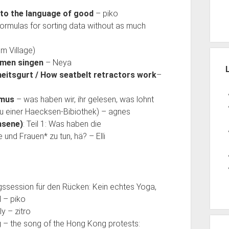
 to the language of good
– piko
 formulas for sorting data without as much
 im Village)
mmen singen
– Neya
heitsgurt / How seatbelt retractors work
–
smus
– was haben wir, ihr gelesen, was lohnt
u einer Haecksen-Bibiothek) – agnes
hsene)
: Teil 1: Was haben die
nd Frauen* zu tun, hä? – Elli
ngssession für den Rücken: Kein echtes Yoga,
 – piko
y – zitro
g
– the song of the Hong Kong protests: