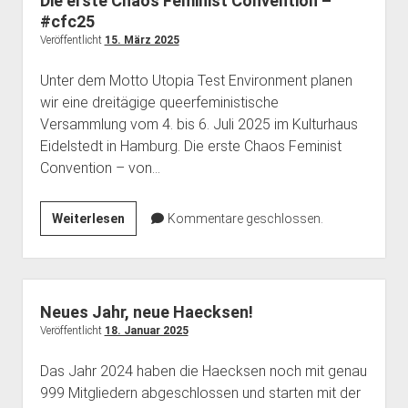
Die erste Chaos Feminist Convention –
#cfc25
Veröffentlicht
15. März 2025
Unter dem Motto Utopia Test Environment planen
wir eine dreitägige queerfeministische
Versammlung vom 4. bis 6. Juli 2025 im Kulturhaus
Eidelstedt in Hamburg. Die erste Chaos Feminist
Convention – von…
Die
Weiterlesen
Kommentare geschlossen.
erste
Chaos
Feminist
Convention
Neues Jahr, neue Haecksen!
–
Veröffentlicht
18. Januar 2025
#cfc25
Das Jahr 2024 haben die Haecksen noch mit genau
999 Mitgliedern abgeschlossen und starten mit der