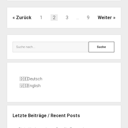
absolute
Anfänger*innen
Seitennummerierung
Zurück
1
2
3
…
9
Weiter
der
Beiträge
Seitenleiste
Suche
Deutsch
English
Letzte Beiträge / Recent Posts