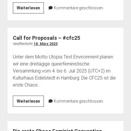
dropdown
dropdown
Unser
Weiterlesen
Kommentare geschlossen.
open
Feministische Bibliothek
Haecksenkarte
Haecksen e. V.
BBB Räume
menu
menu
dropdown
Call
Vergangenes
Memorials
Spenden
Chronik
menu
for
Pythonkurs
FAQ
Proposals
der
Team Inklusion
Kontakt
Call for Proposals – #cfc25
CFC25
Veröffentlicht
18. März 2025
schließt
Unter dem Motto Utopia Test Environment planen
in
wir eine dreitägige queerfeministische
wenigen
Versammlung vom 4. bis 6. Juli 2025 (UTC+2) im
Tagen!
Kulturhaus Eidelstedt in Hamburg. Die CFC25 ist die
erste Chaos…
Call
Weiterlesen
Kommentare geschlossen.
for
Proposals
–
#cfc25