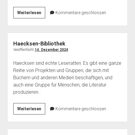
Antistalking
Weiterlesen
Kommentare geschlossen.
–
Technische
Hilfe
gegen
Haecksen-Bibliothek
Cyberstalking
Veröffentlicht
14. Dezember 2024
Haecksen sind echte Leseratten. Es gibt eine ganze
Reihe von Projekten und Gruppen, die sich mit
Büchern und anderen Medien beschäftigen, und
auch eine Gruppe für Menschen, die Literatur
produzieren…
Haecksen-
Weiterlesen
Kommentare geschlossen.
Bibliothek