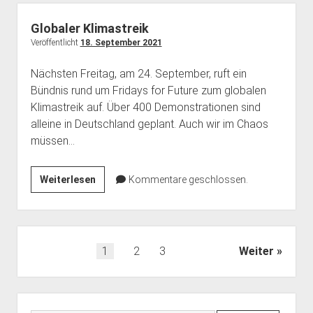
38C3
Globaler Klimastreik
Veröffentlicht
18. September 2021
Nächsten Freitag, am 24. September, ruft ein
Bündnis rund um Fridays for Future zum globalen
Klimastreik auf. Über 400 Demonstrationen sind
alleine in Deutschland geplant. Auch wir im Chaos
müssen…
Globaler
Weiterlesen
Kommentare geschlossen.
Klimastreik
Seitennummerierung
1
2
3
Weiter
der
Beiträge
Seitenleiste