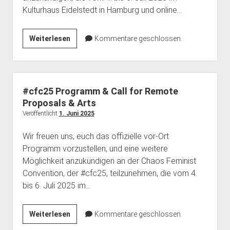
dropdown
dropdown
Kulturhaus Eidelstedt in Hamburg und online…
open
Feministische Bibliothek
Haecksenkarte
Haecksen e. V.
BBB Räume
menu
menu
dropdown
Vergangenes
Memorials
Spenden
Chronik
menu
Start
Weiterlesen
Kommentare geschlossen.
Pythonkurs
FAQ
Remote
Ticket-
Team Inklusion
Kontakt
Verkauf
für
#cfc25 Programm & Call for Remote
die
Proposals & Arts
#cfc25!
Veröffentlicht
1. Juni 2025
Wir freuen uns, euch das offizielle vor-Ort
Programm vorzustellen, und eine weitere
Möglichkeit anzukündigen an der Chaos Feminist
Convention, der #cfc25, teilzunehmen, die vom 4.
bis 6. Juli 2025 im…
#cfc25
Weiterlesen
Kommentare geschlossen.
Programm