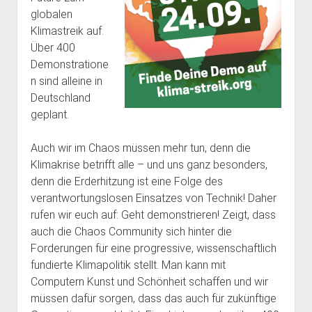
dropdown
dropdown
globalen
open
Feministische Bibliothek
Haecksenkarte
Haecksen e. V.
BBB Räume
menu
menu
Klimastreik auf.
dropdown
Vergangenes
Memorials
Spenden
Chronik
menu
Über 400
Demonstratione
Pythonkurs
FAQ
n sind alleine in
Team Inklusion
Kontakt
Deutschland
geplant.
Auch wir im Chaos müssen mehr tun, denn die
Klimakrise betrifft alle – und uns ganz besonders,
denn die Erderhitzung ist eine Folge des
verantwortungslosen Einsatzes von Technik! Daher
rufen wir euch auf: Geht demonstrieren! Zeigt, dass
auch die Chaos Community sich hinter die
Forderungen für eine progressive, wissenschaftlich
fundierte Klimapolitik stellt. Man kann mit
Computern Kunst und Schönheit schaffen und wir
müssen dafür sorgen, dass das auch für zukünftige