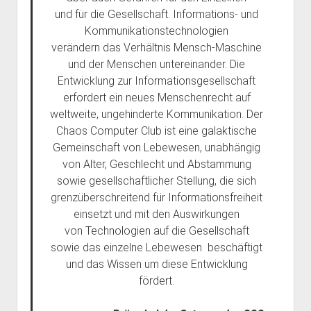
dropdown
dropdown
und für die Gesellschaft. Informations- und
open
Feministische Bibliothek
Haecksenkarte
Haecksen e. V.
BBB Räume
menu
menu
Kommunikationstechnologien
dropdown
Vergangenes
Memorials
Spenden
Chronik
menu
verändern das Verhältnis Mensch-Maschine
und der Menschen untereinander. Die
Pythonkurs
FAQ
Entwicklung zur Informationsgesellschaft
Team Inklusion
Kontakt
erfordert ein neues Menschenrecht auf
weltweite, ungehinderte Kommunikation. Der
Chaos Computer Club ist eine galaktische
Gemeinschaft von Lebewesen, unabhängig
von Alter, Geschlecht und Abstammung
sowie gesellschaftlicher Stellung, die sich
grenzüberschreitend für Informationsfreiheit
einsetzt und mit den Auswirkungen
von Technologien auf die Gesellschaft
sowie das einzelne Lebewesen beschäftigt
und das Wissen um diese Entwicklung
fördert.