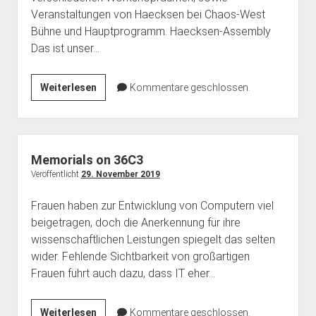
dropdown
dropdown
Veranstaltungen von Haecksen bei Chaos-West
open
Feministische Bibliothek
Haecksenkarte
Haecksen e. V.
BBB Räume
menu
menu
Bühne und Hauptprogramm. Haecksen-Assembly
dropdown
Vergangenes
Memorials
Spenden
Chronik
menu
Das ist unser…
Pythonkurs
FAQ
36C3
Weiterlesen
Team Inklusion
Kommentare geschlossen.
Kontakt
Memorials on 36C3
Veröffentlicht
29. November 2019
Frauen haben zur Entwicklung von Computern viel
beigetragen, doch die Anerkennung für ihre
wissenschaftlichen Leistungen spiegelt das selten
wider. Fehlende Sichtbarkeit von großartigen
Frauen führt auch dazu, dass IT eher…
Memorials
Weiterlesen
Kommentare geschlossen.